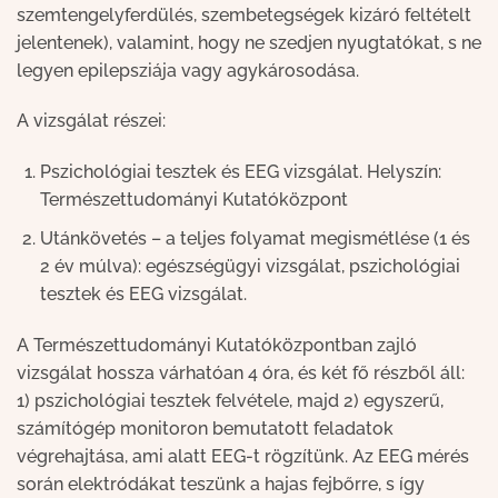
szemtengelyferdülés, szembetegségek kizáró feltételt
jelentenek), valamint, hogy ne szedjen nyugtatókat, s ne
legyen epilepsziája vagy agykárosodása.
A vizsgálat részei:
Pszichológiai tesztek és EEG vizsgálat. Helyszín:
Természettudományi Kutatóközpont
Utánkövetés – a teljes folyamat megismétlése (1 és
2 év múlva): egészségügyi vizsgálat, pszichológiai
tesztek és EEG vizsgálat.
A Természettudományi Kutatóközpontban zajló
vizsgálat hossza várhatóan 4 óra, és két fő részből áll:
1) pszichológiai tesztek felvétele, majd 2) egyszerű,
számítógép monitoron bemutatott feladatok
végrehajtása, ami alatt EEG-t rögzítünk. Az EEG mérés
során elektródákat teszünk a hajas fejbőrre, s így