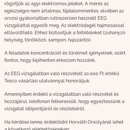
rögzítjük az agyi elektromos jeleket. A mérés az
egészségre nem ártalmas, fájdalommentes, elvében az
orvosi gyakorlatban rutinszerűen használt EEG
vizsgálattal egyezik meg. Az elektródagél hajmosással
eltávolítható. Ehhez biztosítjuk a feltételeket (zuhanyzó
helyiség, törölköző, sampon, hajszárító).
A feladatok koncentrációt és türelmet igényelnek, ezért
fontos, hogy kipihenten érkezzen hozzánk.
Az EEG vizsgálatban való részvételt 10.000 Ft értékű
Tesco vásárlási utalvánnyal honoráljuk.
Amennyiben érdekli a vizsgálatban való részvétel és
hozzájárul, telefonon felkeressük, hogy egyeztessünk a
vizsgálat időpontjáról és részleteiről.
Ha kérdése lenne, érdeklődni Horváth Orsolyánál lehet
a következő elérhetőségeken: