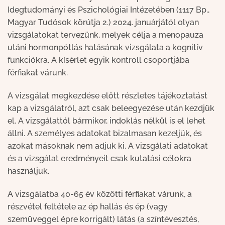
Idegtudományi és Pszichológiai Intézetében (1117 Bp.,
Magyar Tudósok körútja 2.) 2024. januárjától olyan
vizsgálatokat tervezünk, melyek célja a menopauza
utáni hormonpótlás hatásának vizsgálata a kognitív
funkciókra. A kísérlet egyik kontroll csoportjába
férfiakat várunk.
A vizsgálat megkezdése előtt részletes tájékoztatást
kap a vizsgálatról, azt csak beleegyezése után kezdjük
el. A vizsgálattól bármikor, indoklás nélkül is el lehet
állni. A személyes adatokat bizalmasan kezeljük, és
azokat másoknak nem adjuk ki. A vizsgálati adatokat
és a vizsgálat eredményeit csak kutatási célokra
használjuk.
A vizsgálatba 40-65 év közötti férfiakat várunk, a
részvétel feltétele az ép hallás és ép (vagy
szemüveggel épre korrigált) látás (a színtévesztés,