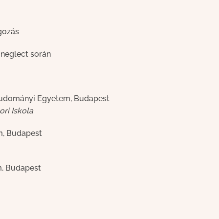
gozás
s neglect során
tudományi Egyetem, Budapest
ori Iskola
, Budapest
, Budapest