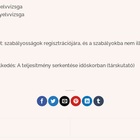
yelvvizsga
nyelvvizsga
t: szabályosságok regisztrációjára, és a szabályokba nem
kedés: A teljesítmény serkentése időskorban (társkutató)