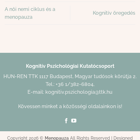
A női nemi ciklus és a
Kognitív öregedés
menopauza
Kognitív Pszichológiai Kutatócsoport
HUN-REN TTK 1117 Budapest, Magyar tudósok körútja 2.
Tel.: +36 1/382-6804,
E-mail:
kognitiv.pszichologia@ttk.hu
Kövessen minket a közösségi oldalainkon is!
Copyright 2026 ©
Menopauza
All Rights Reserved | Designed