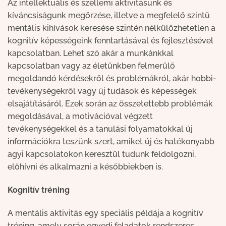
Az intellektuális és szellemi aktivitásunk és
kíváncsiságunk megőrzése, illetve a megfelelő szintű
mentális kihívások keresése szintén nélkülözhetetlen a
kognitív képességeink fenntartásával és fejlesztésével
kapcsolatban. Lehet szó akár a munkánkkal
kapcsolatban vagy az életünkben felmerülő
megoldandó kérdésekről és problémákról, akár hobbi-
tevékenységekről vagy új tudások és képességek
elsajátításáról. Ezek során az összetettebb problémák
megoldásával, a motivációval végzett
tevékenységekkel és a tanulási folyamatokkal új
információkra teszünk szert, amiket új és hatékonyabb
agyi kapcsolatokon keresztül tudunk feldolgozni,
előhívni és alkalmazni a későbbiekben is.
Kognitív tréning
A mentális aktivitás egy speciális példája a kognitív
tréning, amely során egyedi feladatok rendszeres