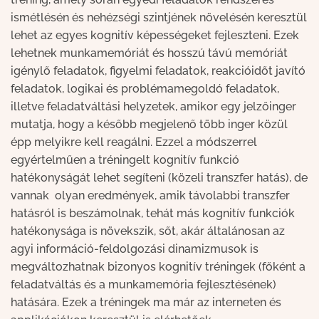
ismétlésén és nehézségi szintjének növelésén keresztül
lehet az egyes kognitív képességeket fejleszteni. Ezek
lehetnek munkamemóriát és hosszú távú memóriát
igénylő feladatok, figyelmi feladatok, reakcióidőt javító
feladatok, logikai és problémamegoldó feladatok,
illetve feladatváltási helyzetek, amikor egy jelzőinger
mutatja, hogy a később megjelenő több inger közül
épp melyikre kell reagálni. Ezzel a módszerrel
egyértelműen a tréningelt kognitív funkció
hatékonyságát lehet segíteni (közeli transzfer hatás), de
vannak olyan eredmények, amik távolabbi transzfer
hatásról is beszámolnak, tehát más kognitív funkciók
hatékonysága is növekszik, sőt, akár általánosan az
agyi információ-feldolgozási dinamizmusok is
megváltozhatnak bizonyos kognitív tréningek (főként a
feladatváltás és a munkamemória fejlesztésének)
hatására. Ezek a tréningek ma már az interneten és