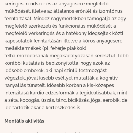
keringési rendszer és az anyagcsere megfelelő
működését, illetve az általános erőnlét és izomtónus
fenntartását. Mindez nagymértékben támogatja az agy
megfelelő szerkezeti és funkcionális működését a
megfelelő vérkeringés és a hatékony idegsejtek közti
kapcsolatok fenntartásán, illetve a kóros anyagcsere-
melléktermékek (pl. fehérje plakkok)
felhalmozódásának megakadályozásán keresztül. Több
korábbi kutatás is bebizonyította, hogy azok az
idősebb emberek, aki napi szintű testmozgást
végeztek, jóval kisebb eséllyel mutatták a kognitív
hanyatlás tüneteit. Idősebb korban a kis-közepes
intenzitású kardio edzésformák a legideálisabbak, mint
a séta, kocogás, úszás, tánc, biciklizés, jóga, aerobik, de
ide tartozik akár a kertészkedés is.
Mentális aktivitás