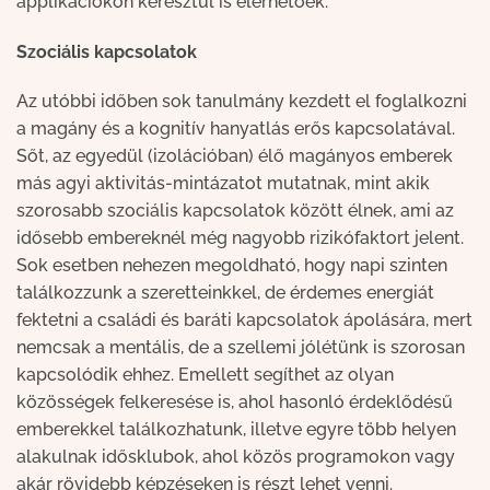
applikációkon keresztül is elérhetőek.
Szociális kapcsolatok
Az utóbbi időben sok tanulmány kezdett el foglalkozni
a magány és a kognitív hanyatlás erős kapcsolatával.
Sőt, az egyedül (izolációban) élő magányos emberek
más agyi aktivitás-mintázatot mutatnak, mint akik
szorosabb szociális kapcsolatok között élnek, ami az
idősebb embereknél még nagyobb rizikófaktort jelent.
Sok esetben nehezen megoldható, hogy napi szinten
találkozzunk a szeretteinkkel, de érdemes energiát
fektetni a családi és baráti kapcsolatok ápolására, mert
nemcsak a mentális, de a szellemi jólétünk is szorosan
kapcsolódik ehhez. Emellett segíthet az olyan
közösségek felkeresése is, ahol hasonló érdeklődésű
emberekkel találkozhatunk, illetve egyre több helyen
alakulnak idősklubok, ahol közös programokon vagy
akár rövidebb képzéseken is részt lehet venni.